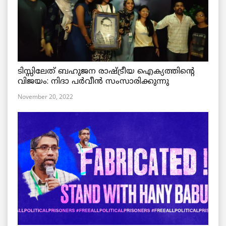
ടിസ്സിലേത് ബഹുജന രാഷ്ട്രീയ ഐക്യത്തിന്റെ
വിജയം: നിദാ പർവീൻ സംസാരിക്കുന്നു
November 20, 2022