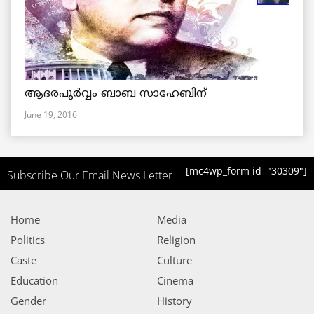
ആദരപൂര്‍വ്വം ബാബ സാഹേബിന്
June 19, 2016
[mc4wp_form id="30309"]
Subscribe Our Email News Letter
Home
Media
Politics
Religion
Caste
Culture
Education
Cinema
Gender
History