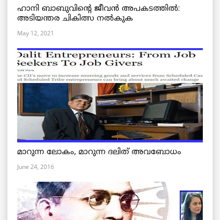
ഹാനി ബാബുവിന്റെ ജീവൻ അപകടത്തിൽ:
അടിയന്തര ചികിത്സ നൽകുക
May 12, 2021
മാറുന്ന ലോകം, മാറുന്ന ദലിത് അവബോധം
June 24, 2016