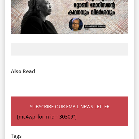
Also Read
SUBSCRIBE OUR EMAIL NEWS LETTER
[mc4wp_form id="30309"]
Tags