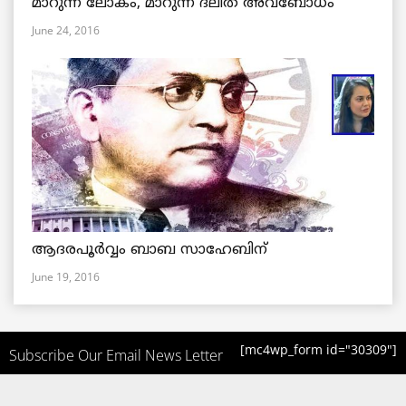
മാറുന്ന ലോകം, മാറുന്ന ദലിത് അവബോധം
June 24, 2016
ആദരപൂര്‍വ്വം ബാബ സാഹേബിന്
June 19, 2016
[mc4wp_form id="30309"]
Subscribe Our Email News Letter