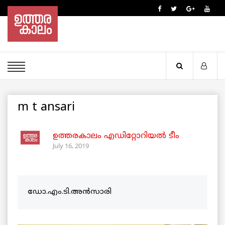
m t ansari
ഉത്തരകാലം എഡിറ്റോറിയല്‍ ടീം
July 16, 2019
ഡോ.എം.ടി.അൻസാരി