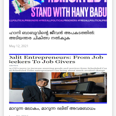
ഹാനി ബാബുവിന്റെ ജീവൻ അപകടത്തിൽ:
അടിയന്തര ചികിത്സ നൽകുക
May 12, 2021
മാറുന്ന ലോകം, മാറുന്ന ദലിത് അവബോധം