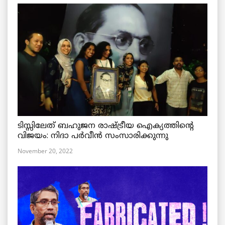
ടിസ്സിലേത് ബഹുജന രാഷ്ട്രീയ ഐക്യത്തിന്റെ
വിജയം: നിദാ പർവീൻ സംസാരിക്കുന്നു
November 20, 2022