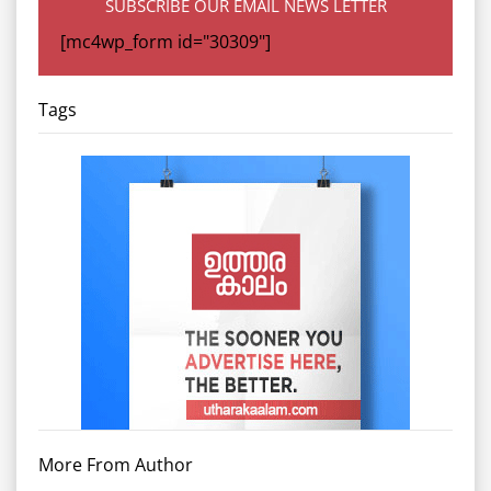
SUBSCRIBE OUR EMAIL NEWS LETTER
[mc4wp_form id="30309"]
Tags
More From Author