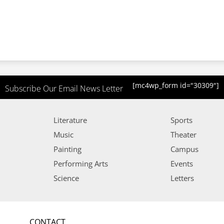
[mc4wp_form id="30309"]
Subscribe Our Email News Letter
Literature
Sports
Music
Theater
Painting
Campus
Performing Arts
Events
Science
Letters
CONTACT