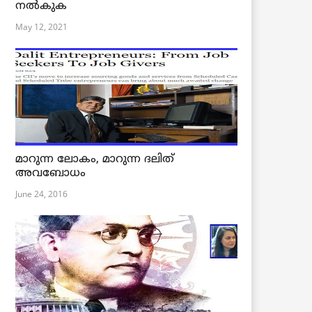
നൽകുക
May 12, 2021
മാറുന്ന ലോകം, മാറുന്ന ദലിത്
അവബോധം
June 24, 2016