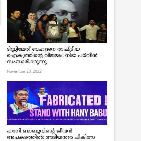
ടിസ്സിലേത് ബഹുജന രാഷ്ട്രീയ
ഐക്യത്തിന്റെ വിജയം: നിദാ പർവീൻ
സംസാരിക്കുന്നു
November 20, 2022
ഹാനി ബാബുവിന്റെ ജീവൻ
അപകടത്തിൽ: അടിയന്തര ചികിത്സ