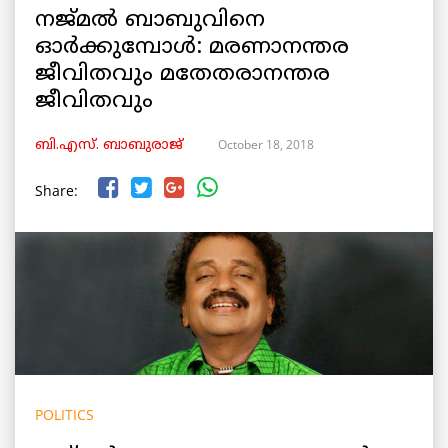
നജ്മൽ ബാബുവിനെ
ഓർക്കുമ്പോൾ: മരണാനന്തര
ജീവിതവും മതേതരാനന്തര
ജീവിതവും
October 18, 2018
ബി.എസ്. ബാബുരാജ്
Share:
POLITICS