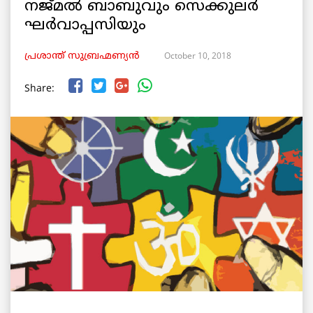
നജ്മൽ ബാബുവും സെക്കുലർ
ഘർവാപ്പസിയും
October 10, 2018
പ്രശാന്ത് സുബ്രഹ്മണ്യൻ
Share: