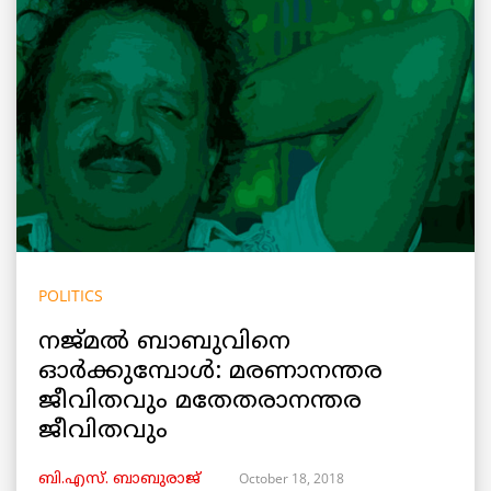
POLITICS
നജ്മൽ ബാബുവിനെ
ഓർക്കുമ്പോൾ: മരണാനന്തര
ജീവിതവും മതേതരാനന്തര
ജീവിതവും
October 18, 2018
ബി.എസ്. ബാബുരാജ്