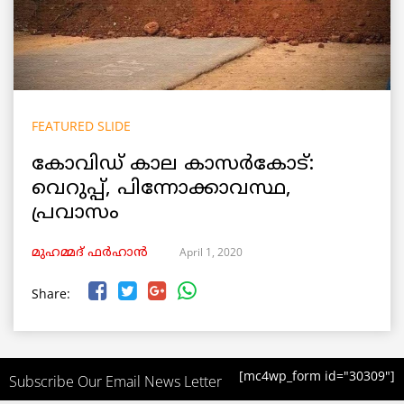
FEATURED SLIDE
കോവിഡ് കാല കാസർകോട്:
വെറുപ്പ്, പിന്നോക്കാവസ്ഥ,
പ്രവാസം
April 1, 2020
മുഹമ്മദ് ഫർഹാൻ
Share:
[mc4wp_form id="30309"]
Subscribe Our Email News Letter