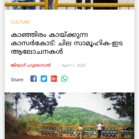
CULTURE
കാഞ്ഞിരം കായ്ക്കുന്ന
കാസർകോട്: ചില സാമൂഹിക-ഇട
ആലോചനകൾ
April 11, 2020
ജിയാദ് ഹുസൈൻ
Share: