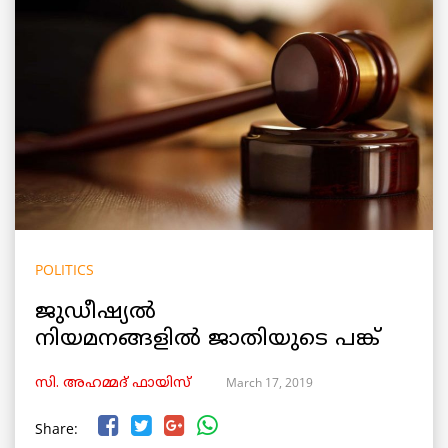
POLITICS
ജുഡീഷ്യല്‍
നിയമനങ്ങളില്‍ ജാതിയുടെ പങ്ക്
March 17, 2019
സി. അഹമ്മദ് ഫായിസ്
Share: