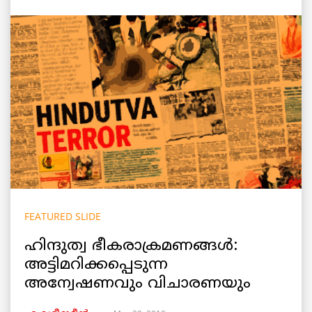
FEATURED SLIDE
ഹിന്ദുത്വ ഭീകരാക്രമണങ്ങൾ:
അട്ടിമറിക്കപ്പെടുന്ന
അന്വേഷണവും വിചാരണയും