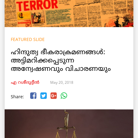
FEATURED SLIDE
ഹിന്ദുത്വ ഭീകരാക്രമണങ്ങൾ:
അട്ടിമറിക്കപ്പെടുന്ന
അന്വേഷണവും വിചാരണയും
May 20, 2018
എ റശീദുദ്ദീന്‍
Share: