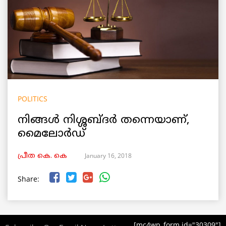
POLITICS
നിങ്ങള്‍ നിശ്ശബ്ദര്‍ തന്നെയാണ്,
മൈലോര്‍ഡ്
January 16, 2018
പ്രീത കെ. കെ
Share:
[mc4wp_form id="30309"]