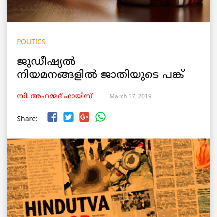
POLITICS
ജുഡീഷ്യല്‍
നിയമനങ്ങളില്‍ ജാതിയുടെ പങ്ക്
March 17, 2019
സി. അഹമ്മദ് ഫായിസ്
Share: