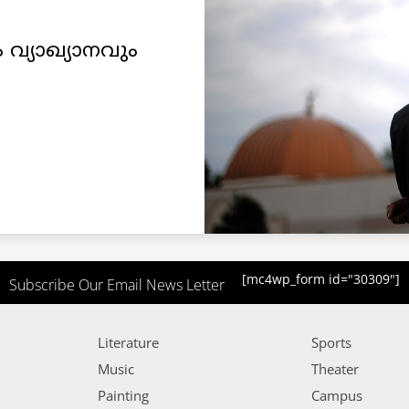
വ്യാഖ്യാനവും
[mc4wp_form id="30309"]
Subscribe Our Email News Letter
Literature
Sports
Music
Theater
Painting
Campus