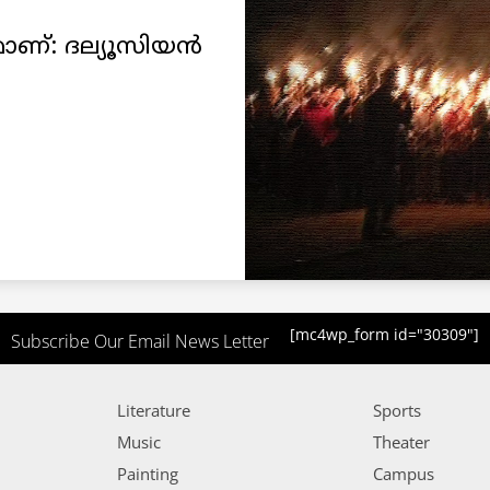
ണ്: ദല്യൂസിയൻ
[mc4wp_form id="30309"]
Subscribe Our Email News Letter
Literature
Sports
Music
Theater
Painting
Campus