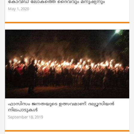
കോവിഡ് ലോകത്തെ ദൈവവും മനുഷ്യനും
May 1, 2020
ഫാസിസം ജനതയുടെ ഉത്സവമാണ്: ദല്യൂസിയൻ
നിലപാടുകൾ
September 18, 2019