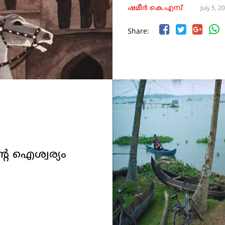
July 5, 2
ഷമീര്‍ കെ.എസ്
Share:
്റെ ഐശ്വര്യം