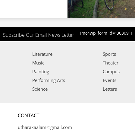
[mc4wp_form id="30309"]
Subscribe Our Email News Letter
Literature
Sports
Music
Theater
Painting
Campus
Performing Arts
Events
Science
Letters
CONTACT
utharakaalam@gmail.com