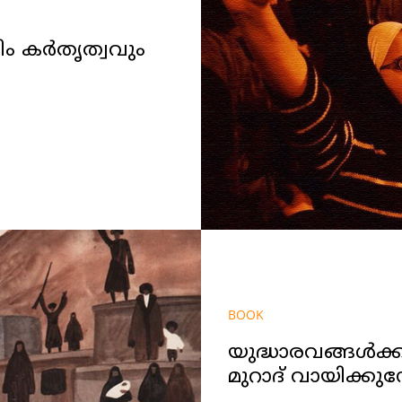
ലിം കർതൃത്വവും
BOOK
യുദ്ധാരവങ്ങൾക്
മുറാദ് വായിക്കു