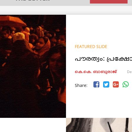
FEATURED SLIDE
പൗരത്വം: പ്രക്ഷ
De
കെ.കെ. ബാബുരാജ്‌
Share: