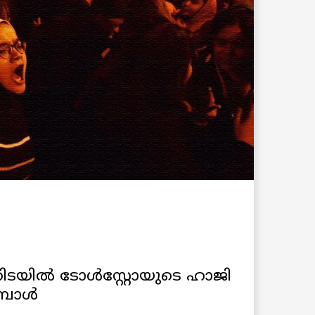
കിടയിൽ ടോൾസ്റ്റോയുടെ ഹാജി
മ്പോൾ