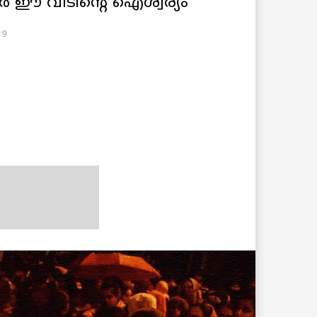
്കർ ഈ വീടിന്റെ ഐശ്വര്യം
19