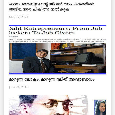
ഹാനി ബാബുവിന്റെ ജീവൻ അപകടത്തിൽ:
അടിയന്തര ചികിത്സ നൽകുക
May 12, 2021
മാറുന്ന ലോകം, മാറുന്ന ദലിത് അവബോധം
June 24, 2016