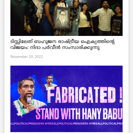
ടിസ്സിലേത് ബഹുജന രാഷ്ട്രീയ ഐക്യത്തിന്റെ
വിജയം: നിദാ പർവീൻ സംസാരിക്കുന്നു
November 20, 2022