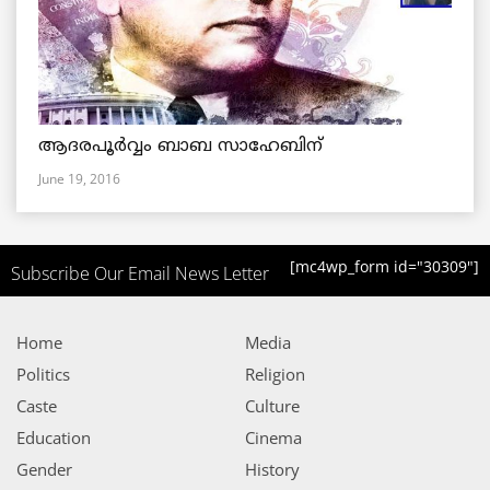
ആദരപൂര്‍വ്വം ബാബ സാഹേബിന്
June 19, 2016
[mc4wp_form id="30309"]
Subscribe Our Email News Letter
Home
Media
Politics
Religion
Caste
Culture
Education
Cinema
Gender
History