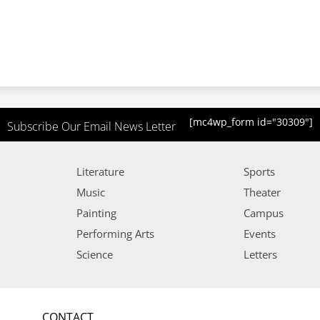
[mc4wp_form id="30309"]
Subscribe Our Email News Letter
Literature
Sports
Music
Theater
Painting
Campus
Performing Arts
Events
Science
Letters
CONTACT