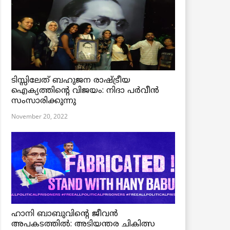
ടിസ്സിലേത് ബഹുജന രാഷ്ട്രീയ
ഐക്യത്തിന്റെ വിജയം: നിദാ പർവീൻ
സംസാരിക്കുന്നു
November 20, 2022
ഹാനി ബാബുവിന്റെ ജീവൻ
അപകടത്തിൽ: അടിയന്തര ചികിത്സ