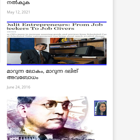
നൽകുക
May 12, 2021
മാറുന്ന ലോകം, മാറുന്ന ദലിത്
അവബോധം
June 24, 2016