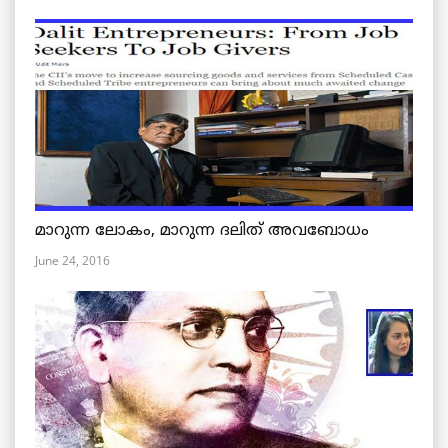
മാറുന്ന ലോകം, മാറുന്ന ദലിത് അവബോധം
June 24, 2016