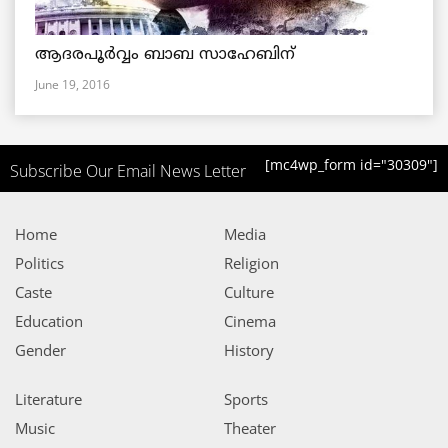
ആദരപൂര്‍വ്വം ബാബ സാഹേബിന്
June 19, 2016
[mc4wp_form id="30309"]
Subscribe Our Email News Letter
Home
Media
Politics
Religion
Caste
Culture
Education
Cinema
Gender
History
Literature
Sports
Music
Theater