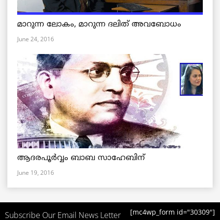
മാറുന്ന ലോകം, മാറുന്ന ദലിത് അവബോധം
June 24, 2016
ആദരപൂര്‍വ്വം ബാബ സാഹേബിന്
June 19, 2016
[mc4wp_form id="30309"]
Subscribe Our Email News Letter