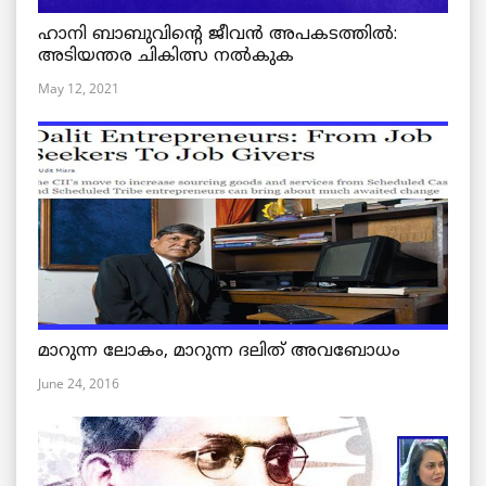
ഹാനി ബാബുവിന്റെ ജീവൻ അപകടത്തിൽ:
അടിയന്തര ചികിത്സ നൽകുക
May 12, 2021
മാറുന്ന ലോകം, മാറുന്ന ദലിത് അവബോധം
June 24, 2016