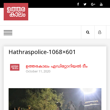
Hathraspolice-1068×601
ഉത്തരകാലം എഡിറ്റോറിയല്‍ ടീം
October 11, 2020