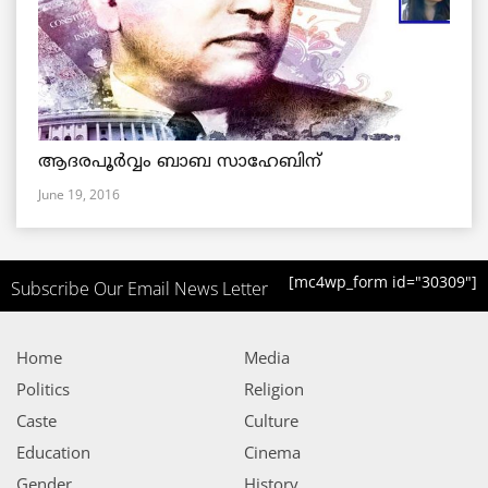
ആദരപൂര്‍വ്വം ബാബ സാഹേബിന്
June 19, 2016
[mc4wp_form id="30309"]
Subscribe Our Email News Letter
Home
Media
Politics
Religion
Caste
Culture
Education
Cinema
Gender
History