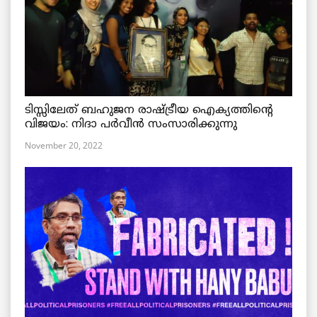
ടിസ്സിലേത് ബഹുജന രാഷ്ട്രീയ ഐക്യത്തിന്റെ
വിജയം: നിദാ പർവീൻ സംസാരിക്കുന്നു
November 20, 2022