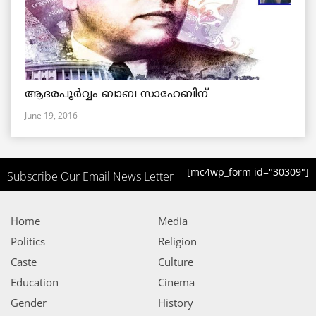
ആദരപൂര്‍വ്വം ബാബ സാഹേബിന്
June 19, 2016
[mc4wp_form id="30309"]
Subscribe Our Email News Letter
Home
Media
Politics
Religion
Caste
Culture
Education
Cinema
Gender
History