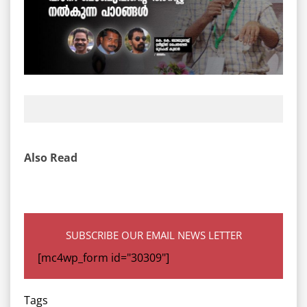
Also Read
SUBSCRIBE OUR EMAIL NEWS LETTER
[mc4wp_form id="30309"]
Tags