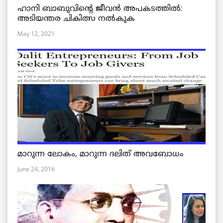
ഹാനി ബാബുവിന്റെ ജീവൻ അപകടത്തിൽ:
അടിയന്തര ചികിത്സ നൽകുക
May 12, 2021
മാറുന്ന ലോകം, മാറുന്ന ദലിത് അവബോധം
June 24, 2016