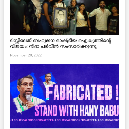
ടിസ്സിലേത് ബഹുജന രാഷ്ട്രീയ ഐക്യത്തിന്റെ
വിജയം: നിദാ പർവീൻ സംസാരിക്കുന്നു
November 20, 2022