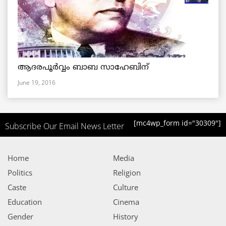
ആദരപൂര്‍വ്വം ബാബ സാഹേബിന്
June 19, 2016
[mc4wp_form id="30309"]
Subscribe Our Email News Letter
Home
Media
Politics
Religion
Caste
Culture
Education
Cinema
Gender
History