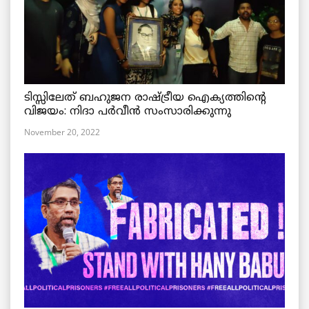
ടിസ്സിലേത് ബഹുജന രാഷ്ട്രീയ ഐക്യത്തിന്റെ
വിജയം: നിദാ പർവീൻ സംസാരിക്കുന്നു
November 20, 2022