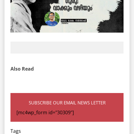
Also Read
SUBSCRIBE OUR EMAIL NEWS LETTER
[mc4wp_form id="30309"]
Tags