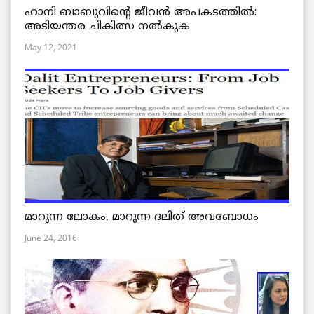
ഹാനി ബാബുവിന്റെ ജീവൻ അപകടത്തിൽ:
അടിയന്തര ചികിത്സ നൽകുക
May 12, 2021
മാറുന്ന ലോകം, മാറുന്ന ദലിത് അവബോധം
June 24, 2016