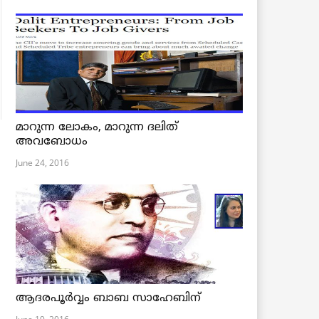
മാറുന്ന ലോകം, മാറുന്ന ദലിത്
അവബോധം
June 24, 2016
ആദരപൂര്‍വ്വം ബാബ സാഹേബിന്