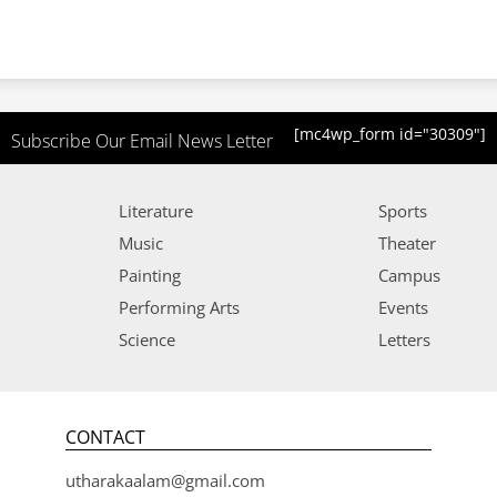
[mc4wp_form id="30309"]
Subscribe Our Email News Letter
Literature
Sports
Music
Theater
Painting
Campus
Performing Arts
Events
Science
Letters
CONTACT
utharakaalam@gmail.com