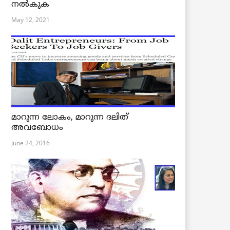
നൽകുക
May 12, 2021
മാറുന്ന ലോകം, മാറുന്ന ദലിത്
അവബോധം
June 24, 2016