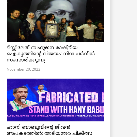
ടിസ്സിലേത് ബഹുജന രാഷ്ട്രീയ
ഐക്യത്തിന്റെ വിജയം: നിദാ പർവീൻ
സംസാരിക്കുന്നു
November 20, 2022
ഹാനി ബാബുവിന്റെ ജീവൻ
അപകടത്തിൽ: അടിയന്തര ചികിത്സ