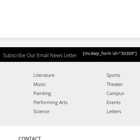
[mc4wp_form id="30309"]
Subscribe Our Email News Letter
Literature
Sports
Music
Theater
Painting
Campus
Performing Arts
Events
Science
Letters
CONTACT