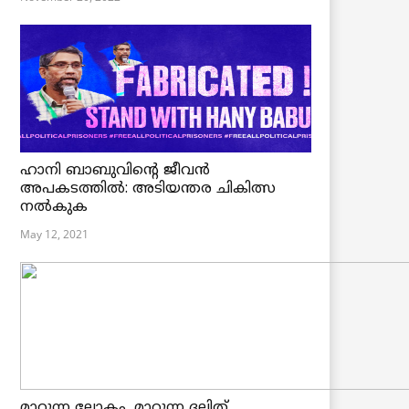
ഹാനി ബാബുവിന്റെ ജീവൻ
അപകടത്തിൽ: അടിയന്തര ചികിത്സ
നൽകുക
May 12, 2021
മാറുന്ന ലോകം, മാറുന്ന ദലിത്