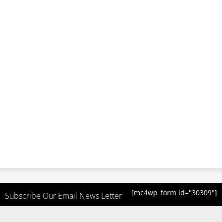
[mc4wp_form id="30309"]
Subscribe Our Email News Letter