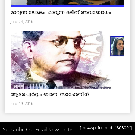
മാറുന്ന ലോകം, മാറുന്ന ദലിത് അവബോധം
June 24, 2016
ആദരപൂര്‍വ്വം ബാബ സാഹേബിന്
June 19, 2016
[mc4wp_form id="30309"]
Subscribe Our Email News Letter