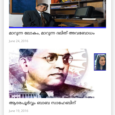
മാറുന്ന ലോകം, മാറുന്ന ദലിത് അവബോധം
June 24, 2016
ആദരപൂര്‍വ്വം ബാബ സാഹേബിന്
June 19, 2016