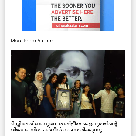
More From Author
ടിസ്സിലേത് ബഹുജന രാഷ്ട്രീയ ഐക്യത്തിന്റെ
വിജയം: നിദാ പർവീൻ സംസാരിക്കുന്നു