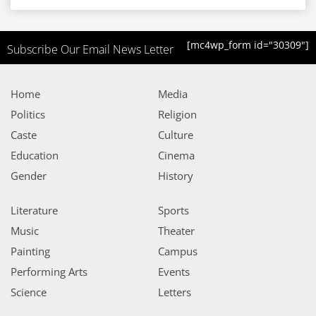
[mc4wp_form id="30309"]
Subscribe Our Email News Letter
Home
Media
Politics
Religion
Caste
Culture
Education
Cinema
Gender
History
Literature
Sports
Music
Theater
Painting
Campus
Performing Arts
Events
Science
Letters