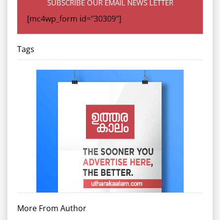
SUBSCRIBE OUR EMAIL NEWS LETTER
[mc4wp_form id="30309"]
Tags
More From Author