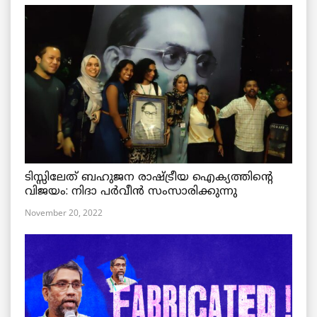
ടിസ്സിലേത് ബഹുജന രാഷ്ട്രീയ ഐക്യത്തിന്റെ
വിജയം: നിദാ പർവീൻ സംസാരിക്കുന്നു
November 20, 2022