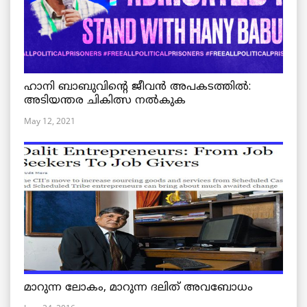
ഹാനി ബാബുവിന്റെ ജീവൻ അപകടത്തിൽ:
അടിയന്തര ചികിത്സ നൽകുക
May 12, 2021
മാറുന്ന ലോകം, മാറുന്ന ദലിത് അവബോധം