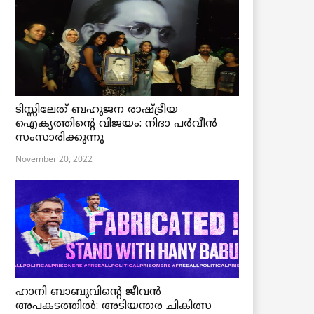
ടിസ്സിലേത് ബഹുജന രാഷ്ട്രീയ
ഐക്യത്തിന്റെ വിജയം: നിദാ പർവീൻ
സംസാരിക്കുന്നു
November 20, 2022
ഹാനി ബാബുവിന്റെ ജീവൻ
അപകടത്തിൽ: അടിയന്തര ചികിത്സ