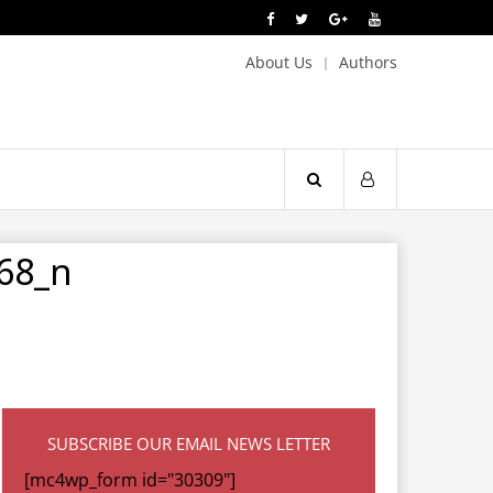
About Us
Authors
68_n
SUBSCRIBE OUR EMAIL NEWS LETTER
[mc4wp_form id="30309"]