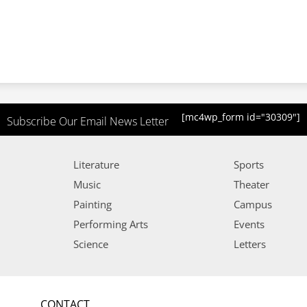
[mc4wp_form id="30309"]
Subscribe Our Email News Letter
Literature
Sports
Music
Theater
Painting
Campus
Performing Arts
Events
Science
Letters
CONTACT