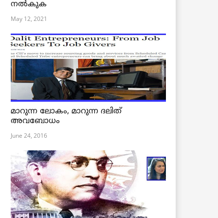
നൽകുക
May 12, 2021
മാറുന്ന ലോകം, മാറുന്ന ദലിത്
അവബോധം
June 24, 2016