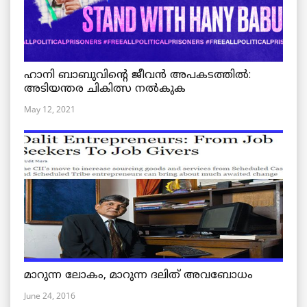
ഹാനി ബാബുവിന്റെ ജീവൻ അപകടത്തിൽ:
അടിയന്തര ചികിത്സ നൽകുക
May 12, 2021
മാറുന്ന ലോകം, മാറുന്ന ദലിത് അവബോധം
June 24, 2016