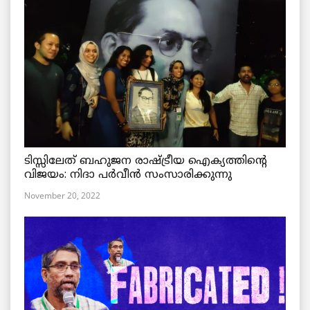
ടിസ്സിലേത് ബഹുജന രാഷ്ട്രീയ ഐക്യത്തിന്റെ
വിജയം: നിദാ പർവീൻ സംസാരിക്കുന്നു
November 20, 2022