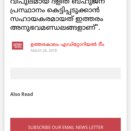
വിപുലമായ ദളിത് ബഹുജന
പ്രസ്ഥാനം കെട്ടിപ്പടുക്കാൻ
സഹായകരമായത് ഇത്തരം
അനുഭവമണ്ഡലങ്ങളാണ്”.
ഉത്തരകാലം എഡിറ്റോറിയല്‍ ടീം
March 26, 2018
Also Read
SUBSCRIBE OUR EMAIL NEWS LETTER