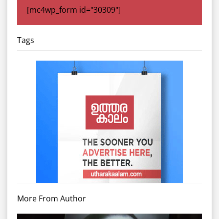
[mc4wp_form id="30309"]
Tags
More From Author