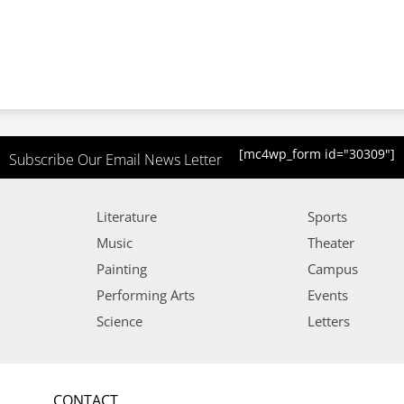
[mc4wp_form id="30309"]
Subscribe Our Email News Letter
Literature
Sports
Music
Theater
Painting
Campus
Performing Arts
Events
Science
Letters
CONTACT