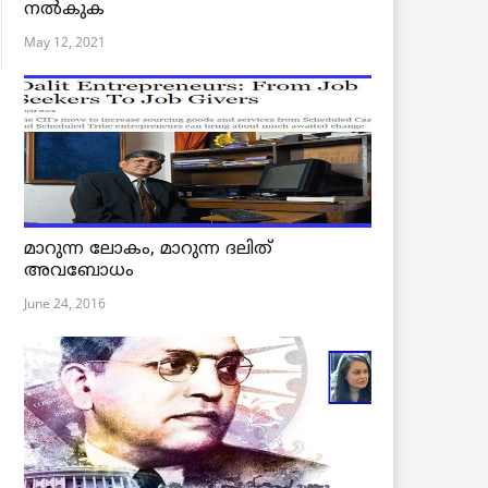
നൽകുക
May 12, 2021
മാറുന്ന ലോകം, മാറുന്ന ദലിത്
അവബോധം
June 24, 2016