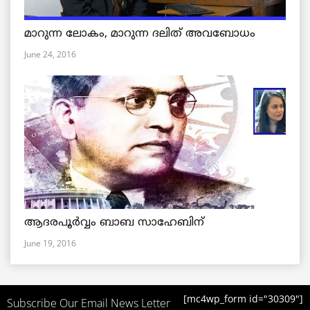
മാറുന്ന ലോകം, മാറുന്ന ദലിത് അവബോധം
June 24, 2016
ആദരപൂര്‍വ്വം ബാബ സാഹേബിന്
June 19, 2016
[mc4wp_form id="30309"]
Subscribe Our Email News Letter