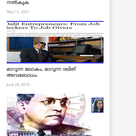
നൽകുക
May 12, 2021
മാറുന്ന ലോകം, മാറുന്ന ദലിത്
അവബോധം
June 24, 2016