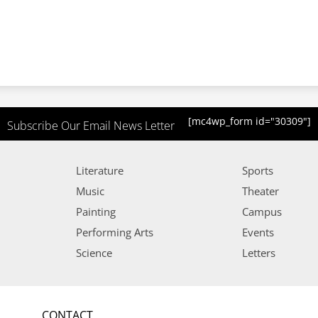
[mc4wp_form id="30309"]
Subscribe Our Email News Letter
Literature
Sports
Music
Theater
Painting
Campus
Performing Arts
Events
Science
Letters
CONTACT