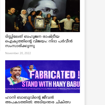
ടിസ്സിലേത് ബഹുജന രാഷ്ട്രീയ
ഐക്യത്തിന്റെ വിജയം: നിദാ പർവീൻ
സംസാരിക്കുന്നു
November 20, 2022
ഹാനി ബാബുവിന്റെ ജീവൻ
അപകടത്തിൽ: അടിയന്തര ചികിത്സ