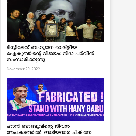
ടിസ്സിലേത് ബഹുജന രാഷ്ട്രീയ
ഐക്യത്തിന്റെ വിജയം: നിദാ പർവീൻ
സംസാരിക്കുന്നു
November 20, 2022
ഹാനി ബാബുവിന്റെ ജീവൻ
അപകടത്തിൽ: അടിയന്തര ചികിത്സ