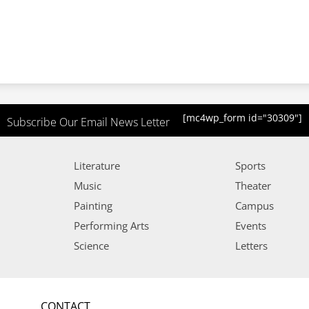
[mc4wp_form id="30309"]
Subscribe Our Email News Letter
Literature
Sports
Music
Theater
Painting
Campus
Performing Arts
Events
Science
Letters
CONTACT