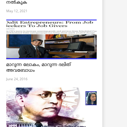
നൽകുക
May 12, 2021
മാറുന്ന ലോകം, മാറുന്ന ദലിത്
അവബോധം
June 24, 2016