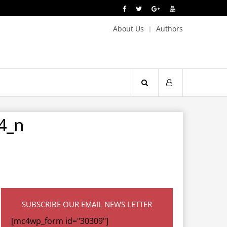
About Us
Authors
4_n
SUBSCRIBE OUR EMAIL NEWS LETTER
[mc4wp_form id="30309"]