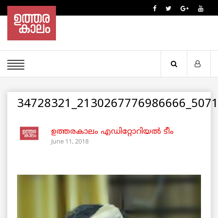
34728321_2130267776986666_507
ഉത്തരകാലം എഡിറ്റോറിയല്‍ ടീം
June 11, 2018