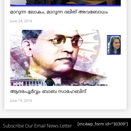
മാറുന്ന ലോകം, മാറുന്ന ദലിത് അവബോധം
June 24, 2016
ആദരപൂര്‍വ്വം ബാബ സാഹേബിന്
June 19, 2016
[mc4wp_form id="30309"]
Subscribe Our Email News Letter