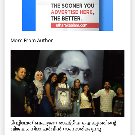
More From Author
ടിസ്സിലേത് ബഹുജന രാഷ്ട്രീയ ഐക്യത്തിന്റെ
വിജയം: നിദാ പർവീൻ സംസാരിക്കുന്നു