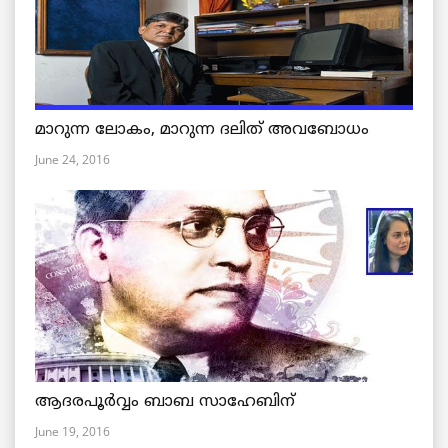
മാറുന്ന ലോകം, മാറുന്ന ദലിത് അവബോധം
June 24, 2016
ആദരപൂര്‍വ്വം ബാബ സാഹേബിന്
June 19, 2016