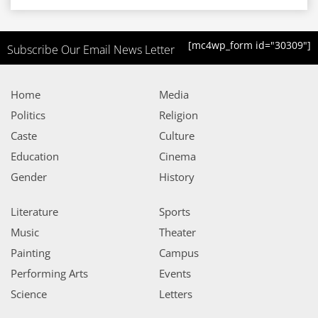
[mc4wp_form id="30309"]
Subscribe Our Email News Letter
Home
Media
Politics
Religion
Caste
Culture
Education
Cinema
Gender
History
Literature
Sports
Music
Theater
Painting
Campus
Performing Arts
Events
Science
Letters