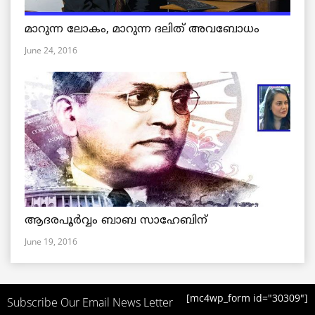
മാറുന്ന ലോകം, മാറുന്ന ദലിത് അവബോധം
June 24, 2016
ആദരപൂര്‍വ്വം ബാബ സാഹേബിന്
June 19, 2016
[mc4wp_form id="30309"]
Subscribe Our Email News Letter