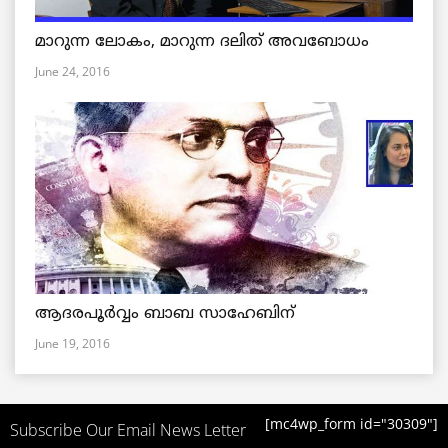
മാറുന്ന ലോകം, മാറുന്ന ദലിത് അവബോധം
June 24, 2016
ആദരപൂര്‍വ്വം ബാബ സാഹേബിന്
June 19, 2016
[mc4wp_form id="30309"]
Subscribe Our Email News Letter