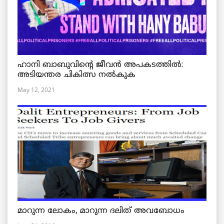
ഹാനി ബാബുവിന്റെ ജീവൻ അപകടത്തിൽ:
അടിയന്തര ചികിത്സ നൽകുക
May 12, 2021
മാറുന്ന ലോകം, മാറുന്ന ദലിത് അവബോധം