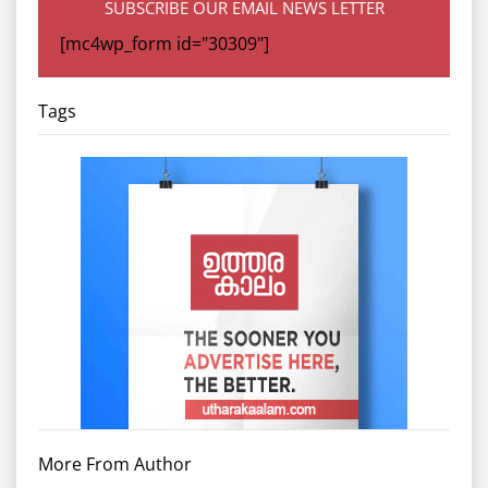
SUBSCRIBE OUR EMAIL NEWS LETTER
[mc4wp_form id="30309"]
Tags
More From Author