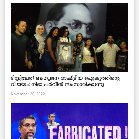
ടിസ്സിലേത് ബഹുജന രാഷ്ട്രീയ ഐക്യത്തിന്റെ
വിജയം: നിദാ പർവീൻ സംസാരിക്കുന്നു
November 20, 2022