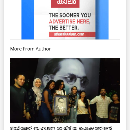
More From Author
ടിസ്സിലേത് ബഹുജന രാഷ്ട്രീയ ഐക്യത്തിന്റെ