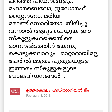
പറഞ്ഞ പീഡനങ്ങളും.
ഫോർബെലോ, റുഡോർഫ്
സ്റ്റൈനറോ, മരിയ
മോണ്ടിസോറിയോ, തിരിച്ചു
വന്നാൽ ആദ്യം ചെയ്യുക ഈ
സ്കൂളുകൾക്കെതിരെ
മാനനഷ്ടത്തിന് കേസു
കൊടുക്കലാവും.. മാറ്റാറായില്ലേ
പേരിൽ മാത്രം പുതുമയുള്ള
ഇത്തരം സ്കൂളുകളുടെ
ബാലപീഡനങ്ങൾ ..
ഉത്തരകാലം എഡിറ്റോറിയല്‍ ടീം
February 8, 2018