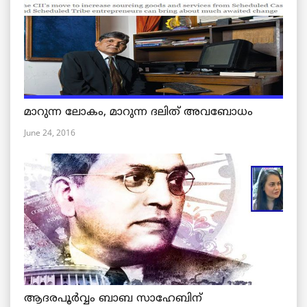
മാറുന്ന ലോകം, മാറുന്ന ദലിത് അവബോധം
June 24, 2016
ആദരപൂര്‍വ്വം ബാബ സാഹേബിന്