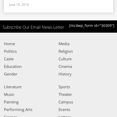
June 19, 2016
[mc4wp_form id="30309"]
Subscribe Our Email News Letter
Home
Media
Politics
Religion
Caste
Culture
Education
Cinema
Gender
History
Literature
Sports
Music
Theater
Painting
Campus
Performing Arts
Events
Science
Letters