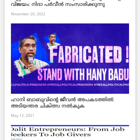
വിജയം: നിദാ പർവീൻ സംസാരിക്കുന്നു
November 20, 2022
ഹാനി ബാബുവിന്റെ ജീവൻ അപകടത്തിൽ:
അടിയന്തര ചികിത്സ നൽകുക
May 12, 2021