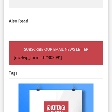
Also Read
SUBSCRIBE OUR EMAIL NEWS LETTER
[mc4wp_form id="30309"]
Tags