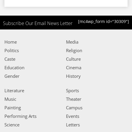
[mc4wp_form id="30309"]
Subscribe Our Email News Letter
Home
Media
Politics
Religion
Caste
Culture
Education
Cinema
Gender
History
Literature
Sports
Music
Theater
Painting
Campus
Performing Arts
Events
Science
Letters