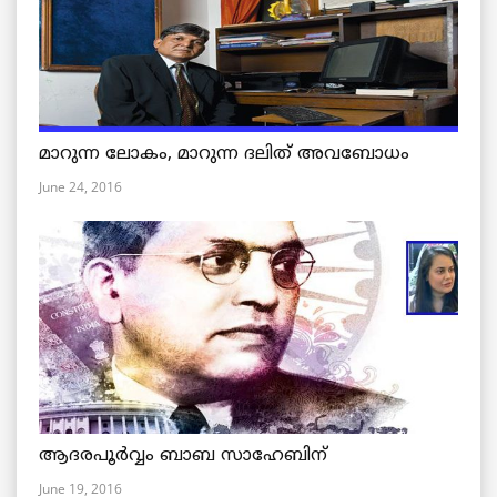
മാറുന്ന ലോകം, മാറുന്ന ദലിത് അവബോധം
June 24, 2016
ആദരപൂര്‍വ്വം ബാബ സാഹേബിന്
June 19, 2016