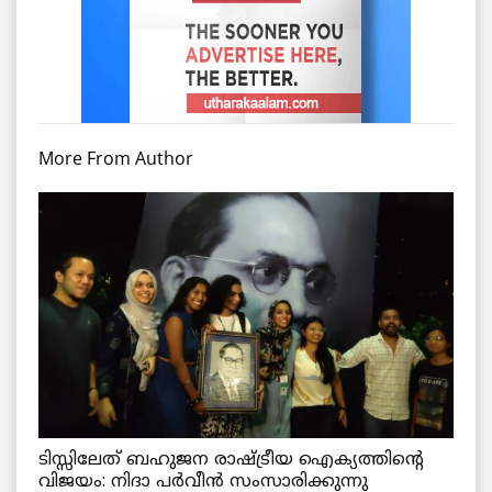
More From Author
ടിസ്സിലേത് ബഹുജന രാഷ്ട്രീയ ഐക്യത്തിന്റെ
വിജയം: നിദാ പർവീൻ സംസാരിക്കുന്നു