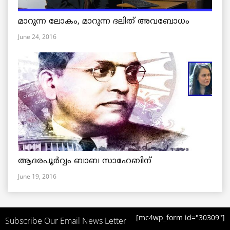
മാറുന്ന ലോകം, മാറുന്ന ദലിത് അവബോധം
June 24, 2016
ആദരപൂര്‍വ്വം ബാബ സാഹേബിന്
June 19, 2016
[mc4wp_form id="30309"]
Subscribe Our Email News Letter