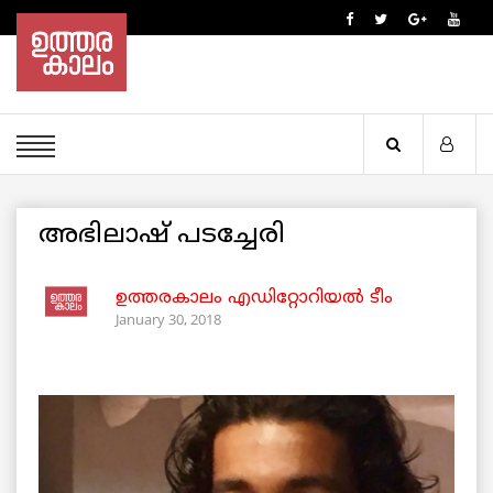
അഭിലാഷ് പടച്ചേരി
ഉത്തരകാലം എഡിറ്റോറിയല്‍ ടീം
January 30, 2018