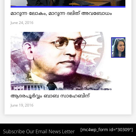
മാറുന്ന ലോകം, മാറുന്ന ദലിത് അവബോധം
June 24, 2016
ആദരപൂര്‍വ്വം ബാബ സാഹേബിന്
June 19, 2016
[mc4wp_form id="30309"]
Subscribe Our Email News Letter