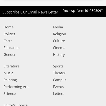
[mc4wp_form id="30309"]
Subscribe Our Email News Letter
Home
Media
Politics
Religion
Caste
Culture
Education
Cinema
Gender
History
Literature
Sports
Music
Theater
Painting
Campus
Performing Arts
Events
Science
Letters
Editor’s Choice