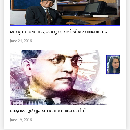
മാറുന്ന ലോകം, മാറുന്ന ദലിത് അവബോധം
June 24, 2016
ആദരപൂര്‍വ്വം ബാബ സാഹേബിന്
June 19, 2016