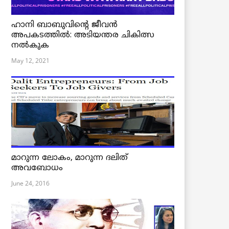
ഹാനി ബാബുവിന്റെ ജീവൻ
അപകടത്തിൽ: അടിയന്തര ചികിത്സ
നൽകുക
May 12, 2021
മാറുന്ന ലോകം, മാറുന്ന ദലിത്
അവബോധം
June 24, 2016