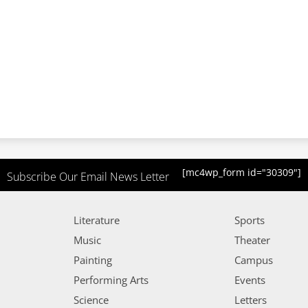
[mc4wp_form id="30309"]
Subscribe Our Email News Letter
Literature
Sports
Music
Theater
Painting
Campus
Performing Arts
Events
Science
Letters