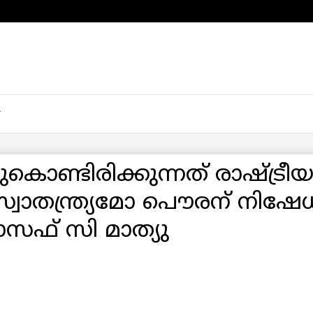
ുകൊണ്ടിരിക്കുന്നത് രാഷ്ട്രീ
സ്വാതന്ത്ര്യമോ പൌരന് നിഷേധി
സഫ് സി മാത്യു