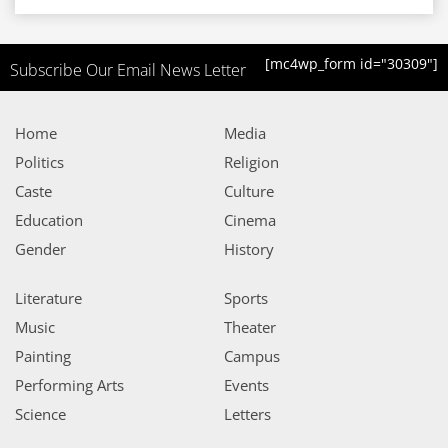
[mc4wp_form id="30309"]
Subscribe Our Email News Letter
Home
Media
Politics
Religion
Caste
Culture
Education
Cinema
Gender
History
Literature
Sports
Music
Theater
Painting
Campus
Performing Arts
Events
Science
Letters