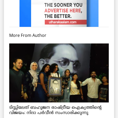
More From Author
ടിസ്സിലേത് ബഹുജന രാഷ്ട്രീയ ഐക്യത്തിന്റെ
വിജയം: നിദാ പർവീൻ സംസാരിക്കുന്നു