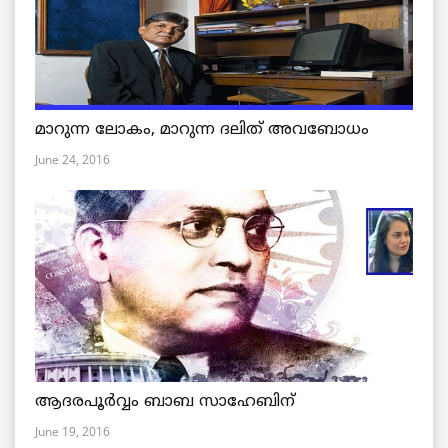
മാറുന്ന ലോകം, മാറുന്ന ദലിത് അവബോധം
June 24, 2016
ആദരപൂര്‍വ്വം ബാബ സാഹേബിന്
June 19, 2016