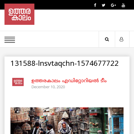
131588-lnsvtaqchn-1574677722
ഉത്തരകാലം എഡിറ്റോറിയല്‍ ടീം
December 10, 2020