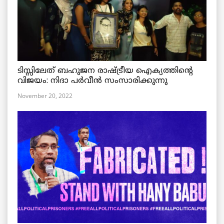
ടിസ്സിലേത് ബഹുജന രാഷ്ട്രീയ ഐക്യത്തിന്റെ
വിജയം: നിദാ പർവീൻ സംസാരിക്കുന്നു
November 20, 2022