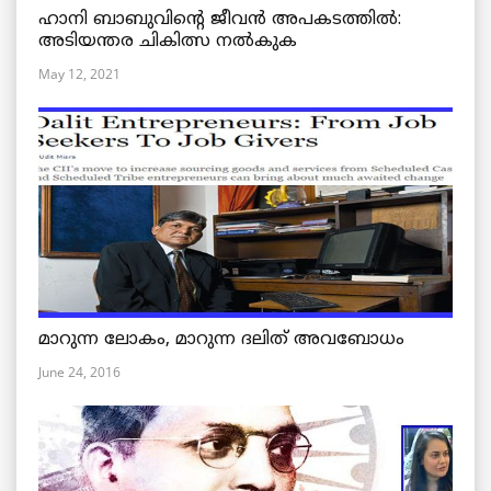
ഹാനി ബാബുവിന്റെ ജീവൻ അപകടത്തിൽ:
അടിയന്തര ചികിത്സ നൽകുക
May 12, 2021
മാറുന്ന ലോകം, മാറുന്ന ദലിത് അവബോധം
June 24, 2016