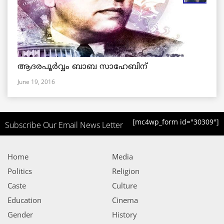
ആദരപൂര്‍വ്വം ബാബ സാഹേബിന്
June 19, 2016
[mc4wp_form id="30309"]
Subscribe Our Email News Letter
Home
Media
Politics
Religion
Caste
Culture
Education
Cinema
Gender
History