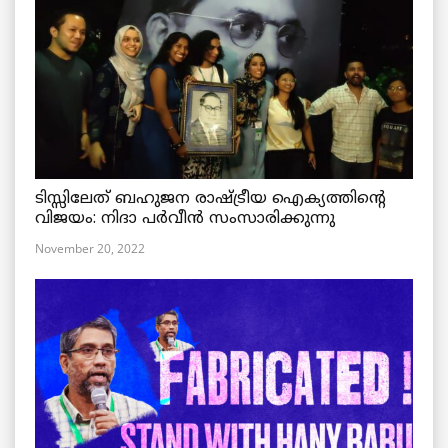
ടിസ്സിലേത് ബഹുജന രാഷ്ട്രീയ ഐക്യത്തിന്റെ
വിജയം: നിദാ പർവീൻ സംസാരിക്കുന്നു
November 20, 2022