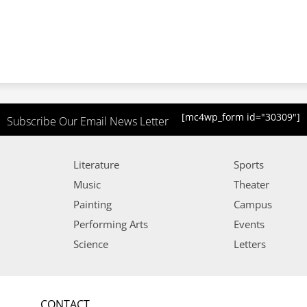
[mc4wp_form id="30309"]
Subscribe Our Email News Letter
Literature
Sports
Music
Theater
Painting
Campus
Performing Arts
Events
Science
Letters
CONTACT