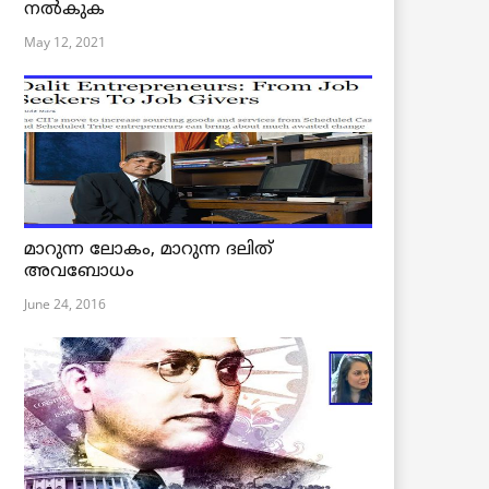
നൽകുക
May 12, 2021
മാറുന്ന ലോകം, മാറുന്ന ദലിത്
അവബോധം
June 24, 2016