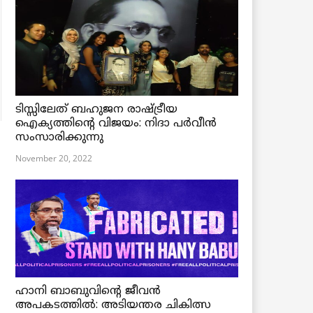
ടിസ്സിലേത് ബഹുജന രാഷ്ട്രീയ
ഐക്യത്തിന്റെ വിജയം: നിദാ പർവീൻ
സംസാരിക്കുന്നു
November 20, 2022
ഹാനി ബാബുവിന്റെ ജീവൻ
അപകടത്തിൽ: അടിയന്തര ചികിത്സ