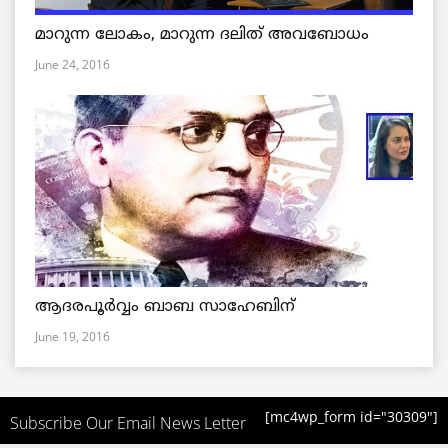
മാറുന്ന ലോകം, മാറുന്ന ദലിത് അവബോധം
June 24, 2016
ആദരപൂര്‍വ്വം ബാബ സാഹേബിന്
June 19, 2016
[mc4wp_form id="30309"]
Subscribe Our Email News Letter