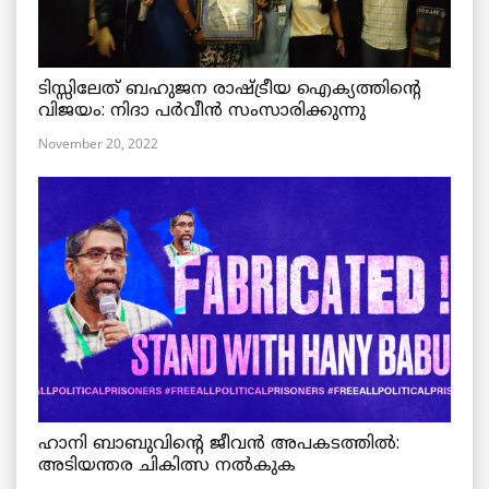
ടിസ്സിലേത് ബഹുജന രാഷ്ട്രീയ ഐക്യത്തിന്റെ
വിജയം: നിദാ പർവീൻ സംസാരിക്കുന്നു
November 20, 2022
ഹാനി ബാബുവിന്റെ ജീവൻ അപകടത്തിൽ:
അടിയന്തര ചികിത്സ നൽകുക