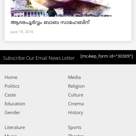
ആദരപൂര്‍വ്വം ബാബ സാഹേബിന്
June 19, 2016
[mc4wp_form id="30309"]
Subscribe Our Email News Letter
Home
Media
Politics
Religion
Caste
Culture
Education
Cinema
Gender
History
Literature
Sports
Music
Theater