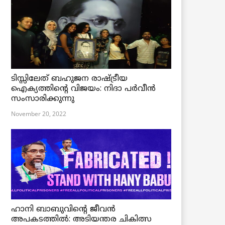
ടിസ്സിലേത് ബഹുജന രാഷ്ട്രീയ
ഐക്യത്തിന്റെ വിജയം: നിദാ പർവീൻ
സംസാരിക്കുന്നു
November 20, 2022
ഹാനി ബാബുവിന്റെ ജീവൻ
അപകടത്തിൽ: അടിയന്തര ചികിത്സ