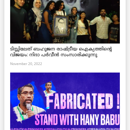
ടിസ്സിലേത് ബഹുജന രാഷ്ട്രീയ ഐക്യത്തിന്റെ
വിജയം: നിദാ പർവീൻ സംസാരിക്കുന്നു
November 20, 2022