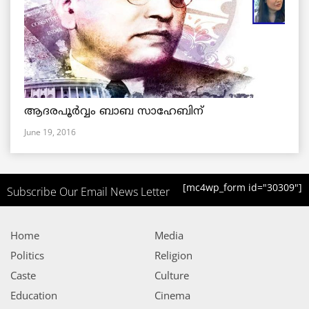
ആദരപൂര്‍വ്വം ബാബ സാഹേബിന്
June 19, 2016
[mc4wp_form id="30309"]
Subscribe Our Email News Letter
Home
Media
Politics
Religion
Caste
Culture
Education
Cinema