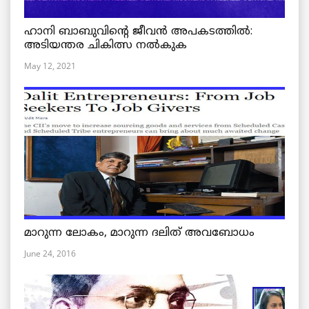
ഹാനി ബാബുവിന്റെ ജീവൻ അപകടത്തിൽ:
അടിയന്തര ചികിത്സ നൽകുക
May 12, 2021
മാറുന്ന ലോകം, മാറുന്ന ദലിത് അവബോധം
June 24, 2016