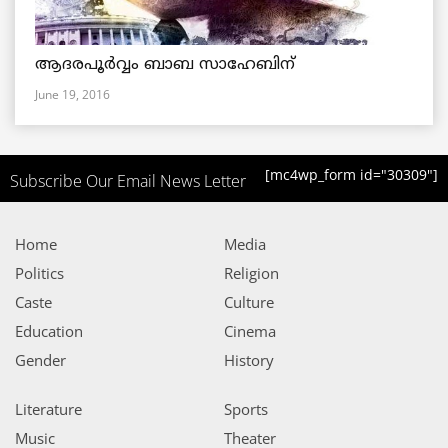
ആദരപൂര്‍വ്വം ബാബ സാഹേബിന്
June 19, 2016
[mc4wp_form id="30309"]
Subscribe Our Email News Letter
Home
Media
Politics
Religion
Caste
Culture
Education
Cinema
Gender
History
Literature
Sports
Music
Theater